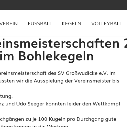
VEREIN
FUSSBALL
KEGELN
VOLLEYBALL
einsmeisterschaften
 im Bohlekegeln
ereinsmeisterschaft des SV Großwudicke e.V. im
sten wir die Ausspielung der Vereinsmeister bis
tung.
rz und Udo Seeger konnten leider den Wettkampf
urchgängen zu je 100 Kugeln pro Durchgang gute
hgänge kamen in die Wertung.