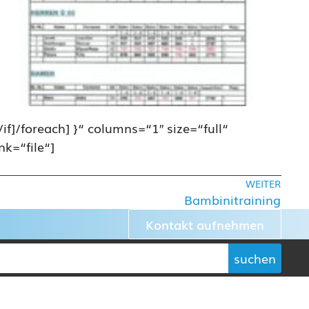
[/if]/foreach] }“ columns=“1″ size=“full“
ink=“file“]
WEITER
Bambinitraining
Kontakt aufnehmen
suchen