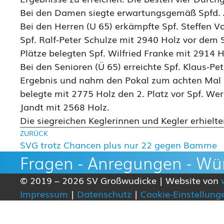
Bei den Damen siegte erwartungsgemäß Spfd. 
Bei den Herren (U 65) erkämpfte Spf. Steffen Vo
Spf. Ralf-Peter Schulze mit 2940 Holz vor dem 
Plätze belegten Spf. Wilfried Franke mit 2914 
Bei den Senioren (Ü 65) erreichte Spf. Klaus-Pe
Ergebnis und nahm den Pokal zum achten Mal n
belegte mit 2775 Holz den 2. Platz vor Spf. We
Jandt mit 2568 Holz.
Die siegreichen Keglerinnen und Kegler erhielte
ZURÜCK
SVG trotz Chancen plus nur 22 gegen Bamme
Fragen - Anregungen - Wü
© 2019 – 2026 SV Großwudicke | Website von
Impressum
|
Datenschutz
|
Cookie-Einstellung