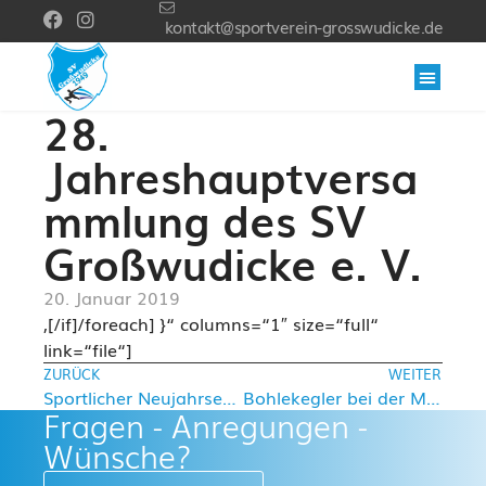
kontakt@sportverein-grosswudicke.de
28.
Jahreshauptversa
mmlung des SV
Großwudicke e. V.
20. Januar 2019
,[/if]/foreach] }“ columns=“1″ size=“full“
link=“file“]
ZURÜCK
WEITER
Sportlicher Neujahrsempfang
Bohlekegler bei der Mannschaftsmeisterschaft 18/19
Fragen - Anregungen -
Wünsche?